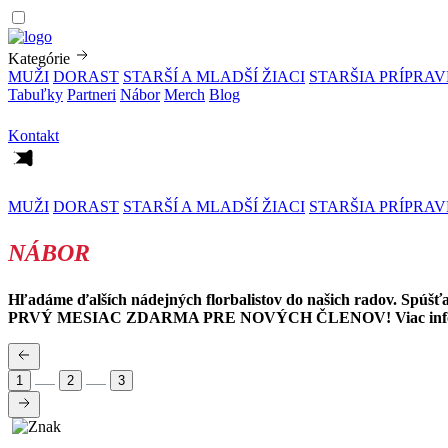
Kategórie
MUŽI
DORAST
STARŠÍ A MLADŠÍ ŽIACI
STARŠIA PRÍPRA
Tabuľky
Partneri
Nábor
Merch
Blog
Kontakt
MUŽI
DORAST
STARŠÍ A MLADŠÍ ŽIACI
STARŠIA PRÍPRA
NÁBOR
Hľadáme ďalších nádejných florbalistov do našich radov. Spúšť
PRVÝ MESIAC ZDARMA PRE NOVÝCH ČLENOV! Viac info v
1
2
3