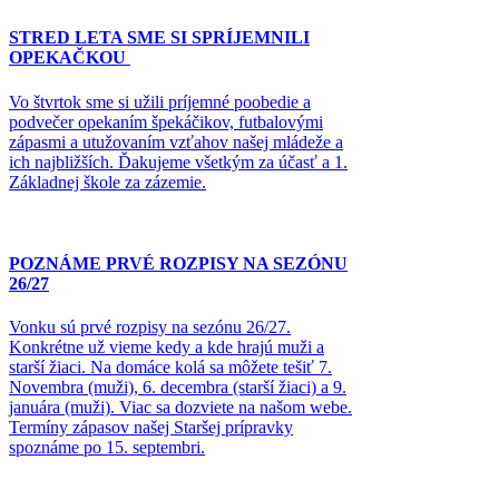
STRED LETA SME SI SPRÍJEMNILI
OPEKAČKOU
Vo štvrtok sme si užili príjemné poobedie a
podvečer opekaním špekáčikov, futbalovými
zápasmi a utužovaním vzťahov našej mládeže a
ich najbližších. Ďakujeme všetkým za účasť a 1.
Základnej škole za zázemie.
POZNÁME PRVÉ ROZPISY NA SEZÓNU
26/27
Vonku sú prvé rozpisy na sezónu 26/27.
Konkrétne už vieme kedy a kde hrajú muži a
starší žiaci. Na domáce kolá sa môžete tešiť 7.
Novembra (muži), 6. decembra (starší žiaci) a 9.
januára (muži). Viac sa dozviete na našom webe.
Termíny zápasov našej Staršej prípravky
spoznáme po 15. septembri.