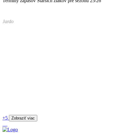
Termíny zápasov Starších žiakov pre sezónu 25/26
Jardo
+5
Zobraziť viac