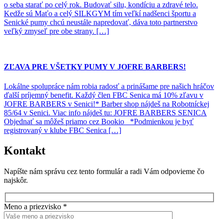
o seba starať po celý rok. Budovať silu, kondíciu a zdravé telo.
Kedže sú Maťo a celý SILKGYM tím veľkí nadšenci športu a
Senické pumy chcú neustále napredovať, dáva toto partnerstvo
veľký zmyseľ pre obe strany. […]
ZĽAVA PRE VŠETKY PUMY V JOFRE BARBERS!
Lokálne spolupráce nám robia radosť a prinášame pre našich hráčov
ďalší príjemný benefit. Každý člen FBC Senica má 10% zľavu v
JOFRE BARBERS v Senici!* Barber shop nájdeš na Robotníckej
85/64 v Senici. Viac info nájdeš tu: JOFRE BARBERS SENICA
Objednať sa môžeš priamo cez Bookio *Podmienkou je byť
registrovaný v klube FBC Senica […]
Kontakt
Napíšte nám správu cez tento formulár a radi Vám odpovieme čo
najskôr.
Meno a priezvisko *