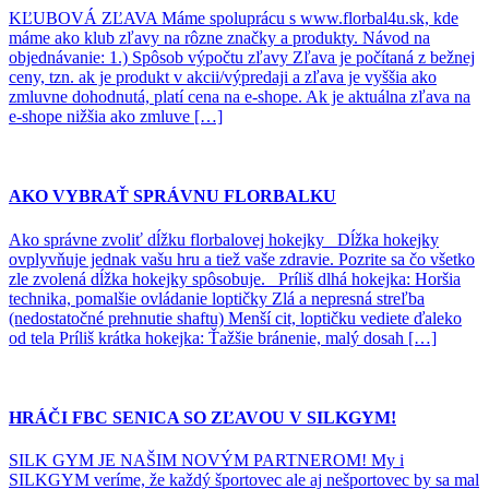
KĽUBOVÁ ZĽAVA Máme spoluprácu s www.florbal4u.sk, kde
máme ako klub zľavy na rôzne značky a produkty. Návod na
objednávanie: 1.) Spôsob výpočtu zľavy Zľava je počítaná z bežnej
ceny, tzn. ak je produkt v akcii/výpredaji a zľava je vyššia ako
zmluvne dohodnutá, platí cena na e-shope. Ak je aktuálna zľava na
e-shope nižšia ako zmluve […]
AKO VYBRAŤ SPRÁVNU FLORBALKU
Ako správne zvoliť dĺžku florbalovej hokejky Dĺžka hokejky
ovplyvňuje jednak vašu hru a tiež vaše zdravie. Pozrite sa čo všetko
zle zvolená dĺžka hokejky spôsobuje. Príliš dlhá hokejka: Horšia
technika, pomalšie ovládanie loptičky Zlá a nepresná streľba
(nedostatočné prehnutie shaftu) Menší cit, loptičku vediete ďaleko
od tela Príliš krátka hokejka: Ťažšie bránenie, malý dosah […]
HRÁČI FBC SENICA SO ZĽAVOU V SILKGYM!
SILK GYM JE NAŠIM NOVÝM PARTNEROM! My i
SILKGYM veríme, že každý športovec ale aj nešportovec by sa mal