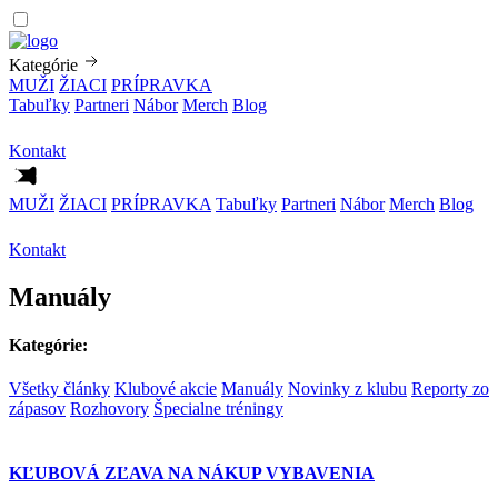
Kategórie
MUŽI
ŽIACI
PRÍPRAVKA
Tabuľky
Partneri
Nábor
Merch
Blog
Kontakt
MUŽI
ŽIACI
PRÍPRAVKA
Tabuľky
Partneri
Nábor
Merch
Blog
Kontakt
Manuály
Kategórie:
Všetky články
Klubové akcie
Manuály
Novinky z klubu
Reporty zo
zápasov
Rozhovory
Špecialne tréningy
KĽUBOVÁ ZĽAVA NA NÁKUP VYBAVENIA