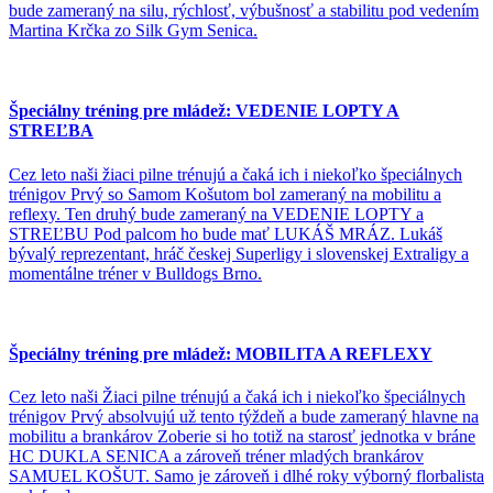
bude zameraný na silu, rýchlosť, výbušnosť a stabilitu pod vedením
Martina Krčka zo Silk Gym Senica.
Špeciálny tréning pre mládež: VEDENIE LOPTY A
STREĽBA
Cez leto naši žiaci pilne trénujú a čaká ich i niekoľko špeciálnych
trénigov Prvý so Samom Košutom bol zameraný na mobilitu a
reflexy. Ten druhý bude zameraný na VEDENIE LOPTY a
STREĽBU Pod palcom ho bude mať LUKÁŠ MRÁZ. Lukáš
bývalý reprezentant, hráč českej Superligy i slovenskej Extraligy a
momentálne tréner v Bulldogs Brno.
Špeciálny tréning pre mládež: MOBILITA A REFLEXY
Cez leto naši Žiaci pilne trénujú a čaká ich i niekoľko špeciálnych
trénigov Prvý absolvujú už tento týždeň a bude zameraný hlavne na
mobilitu a brankárov Zoberie si ho totiž na starosť jednotka v bráne
HC DUKLA SENICA a zároveň tréner mladých brankárov
SAMUEL KOŠUT. Samo je zároveň i dlhé roky výborný florbalista