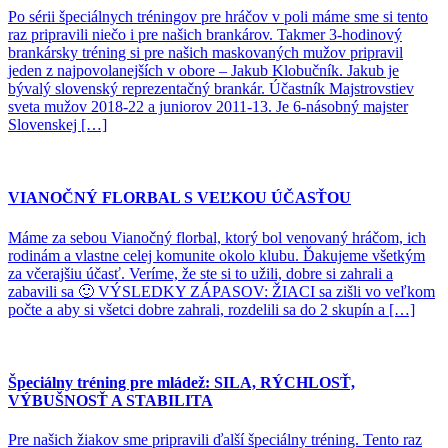
Po sérii špeciálnych tréningov pre hráčov v poli máme sme si tento
raz pripravili niečo i pre našich brankárov. Takmer 3-hodinový
brankársky tréning si pre našich maskovaných mužov pripravil
jeden z najpovolanejších v obore – Jakub Klobučník. Jakub je
bývalý slovenský reprezentačný brankár. Účastník Majstrovstiev
sveta mužov 2018-22 a juniorov 2011-13. Je 6-násobný majster
Slovenskej […]
VIANOČNÝ FLORBAL S VEĽKOU ÚČASŤOU
Máme za sebou Vianočný florbal, ktorý bol venovaný hráčom, ich
rodinám a vlastne celej komunite okolo klubu. Ďakujeme všetkým
za včerajšiu účasť. Veríme, že ste si to užili, dobre si zahrali a
zabavili sa 🙂 VÝSLEDKY ZÁPASOV: ŽIACI sa zišli vo veľkom
počte a aby si všetci dobre zahrali, rozdelili sa do 2 skupín a […]
Špeciálny tréning pre mládež: SILA, RÝCHLOSŤ,
VÝBUŠNOSŤ A STABILITA
Pre našich žiakov sme pripravili ďalší špeciálny tréning. Tento raz