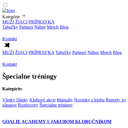
Kategórie
MUŽI
ŽIACI
PRÍPRAVKA
Tabuľky
Partneri
Nábor
Merch
Blog
Kontakt
MUŽI
ŽIACI
PRÍPRAVKA
Tabuľky
Partneri
Nábor
Merch
Blog
Kontakt
Špecialne tréningy
Kategórie:
Všetky články
Klubové akcie
Manuály
Novinky z klubu
Reporty zo
zápasov
Rozhovory
Špecialne tréningy
GOALIE ACADEMY S JAKUBOM KLOBUČNÍKOM